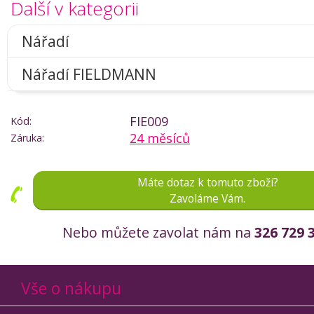
Další v kategorii
Nářadí
Nářadí FIELDMANN
FIE009
Kód:
24 měsíců
Záruka:
Máte dotaz k tomuto zboží?
Zavoláme Vám.
Nebo můžete zavolat nám na
326 729 
Vše o nákupu