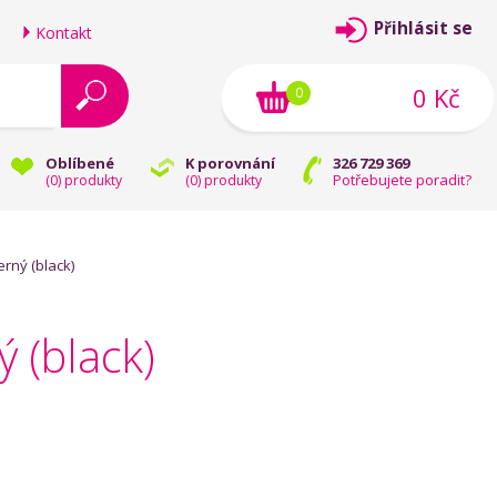
Přihlásit se
Kontakt
0 Kč
0
Oblíbené
K porovnání
326 729 369
Potřebujete poradit?
(
0
) produkty
(
0
) produkty
rný (black)
 (black)