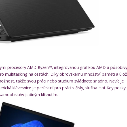
ými procesory AMD Ryzen™, integrovanou grafikou AMD a působiv
pro multitasking na cestách. Díky obrovskému množství paměti a úlož
 možnost, takže svou práci nebo studium zvládnete snadno. Navíc je
cká klávesnice je perfektní pro práci s čísly, služba Hot Key posky
 samoobsluhy jediným kliknutím.