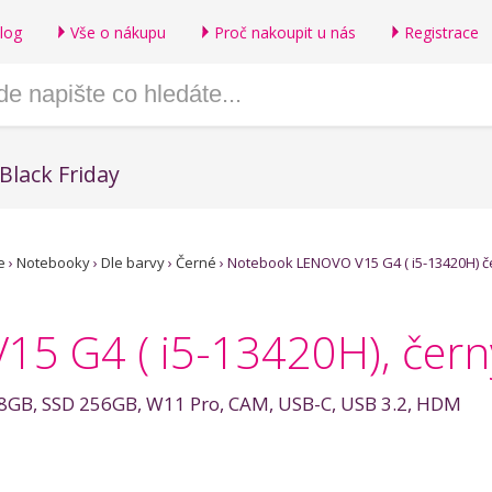
log
Vše o nákupu
Proč nakoupit u nás
Registrace
Black Friday
e
›
Notebooky
›
Dle barvy
›
Černé
›
Notebook LENOVO V15 G4 ( i5-13420H) če
 G4 ( i5-13420H), černý
 8GB, SSD 256GB, W11 Pro, CAM, USB-C, USB 3.2, HDM