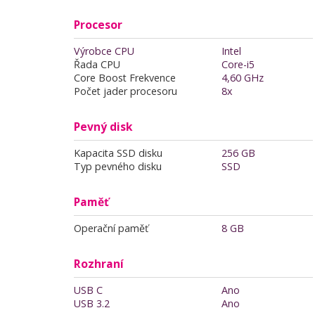
Procesor
Výrobce CPU
Intel
Řada CPU
Core-i5
Core Boost Frekvence
4,60 GHz
Počet jader procesoru
8x
Pevný disk
Kapacita SSD disku
256 GB
Typ pevného disku
SSD
Paměť
Operační paměť
8 GB
Rozhraní
USB C
Ano
USB 3.2
Ano