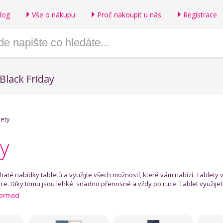
log
Vše o nákupu
Proč nakoupit u nás
Registrace
Black Friday
lety
y
ohaté nabídky tabletů a využijte všech možností, které vám nabízí. Table
ce. Díky tomu jsou lehké, snadno přenosné a vždy po ruce. Tablet využijete 
formací