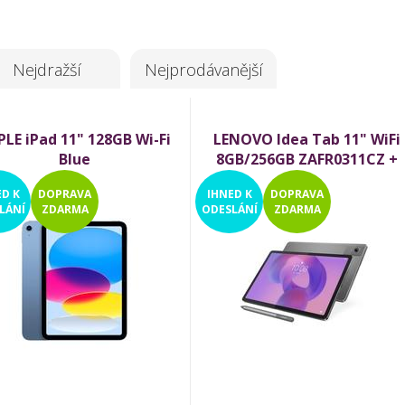
Nejdražší
Nejprodávanější
PLE iPad 11" 128GB Wi-Fi
LENOVO Idea Tab 11" WiFi
Blue
8GB/256GB ZAFR0311CZ +
klávesnice a dotykové per
ED
K
DOPRAVA
IHNED
K
DOPRAVA
LÁNÍ
ZDARMA
ODESLÁNÍ
ZDARMA