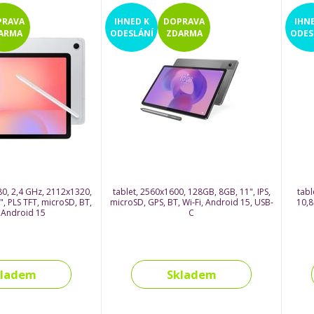
dotykové pero
PRAVA
IHNED
K
DOPRAVA
IHN
ARMA
ODESLÁNÍ
ZDARMA
ODES
80, 2,4 GHz, 2112x1320,
tablet, 2560x1600, 128GB, 8GB, 11", IPS,
tabl
, PLS TFT, microSD, BT,
microSD, GPS, BT, Wi-Fi, Android 15, USB-
10,8
, Android 15
C
kladem
Skladem