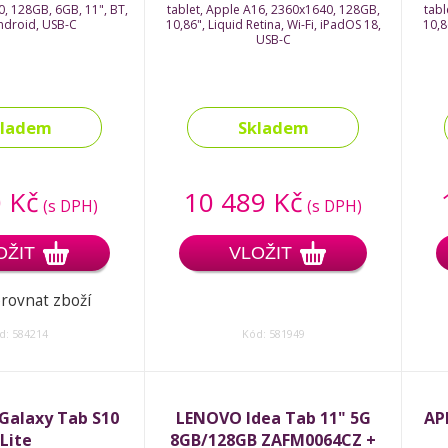
0, 128GB, 6GB, 11", BT,
tablet, Apple A16, 2360x1640, 128GB,
tabl
Android, USB-C
10,86", Liquid Retina, Wi-Fi, iPadOS 18,
10,8
USB-C
kladem
Skladem
 Kč
10 489 Kč
(s DPH)
(s DPH)
OŽIT
VLOŽIT
rovnat zboží
d: 584214
Kód: 581949
alaxy Tab S10
LENOVO Idea Tab 11" 5G
AP
Lite
8GB/128GB ZAFM0064CZ +