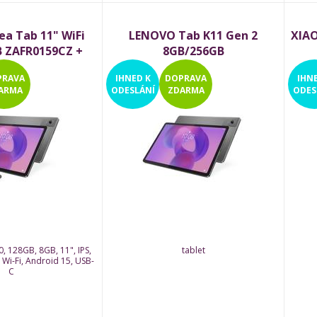
a Tab 11" WiFi
LENOVO Tab K11 Gen 2
XIAO
 ZAFR0159CZ +
8GB/256GB
zdro a dotykové
PRAVA
IHNED
K
DOPRAVA
IHN
pero
ARMA
ODESLÁNÍ
ZDARMA
ODES
, 128GB, 8GB, 11", IPS,
tablet
 Wi-Fi, Android 15, USB-
C