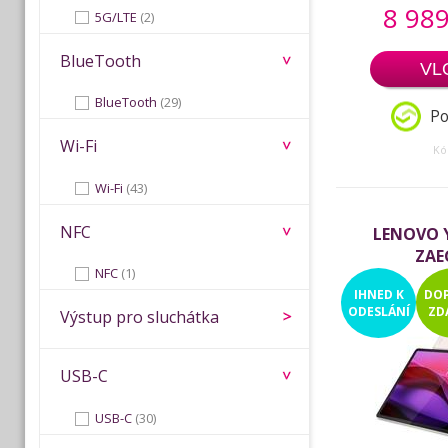
8 989
5G/LTE
(2)
BlueTooth
VL
BlueTooth
(29)
Po
Wi-Fi
Kó
Wi-Fi
(43)
NFC
LENOVO Y
ZAE
NFC
(1)
IHNED
K
DO
ODESLÁNÍ
ZD
Výstup pro sluchátka
USB-C
USB-C
(30)