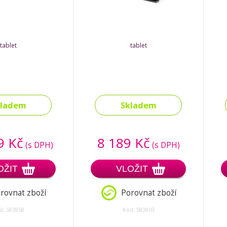
tablet
tablet
kladem
Skladem
9 Kč
8 189 Kč
(s DPH)
(s DPH)
OŽIT
VLOŽIT
rovnat zboží
Porovnat zboží
d: 583858
Kód: 583869