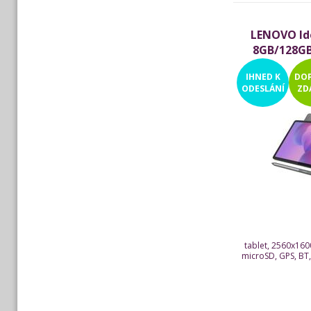
LENOVO Ide
8GB/128GB
flipové pou
IHNED
K
DO
ODESLÁNÍ
ZD
tablet, 2560x1600
microSD, GPS, BT,