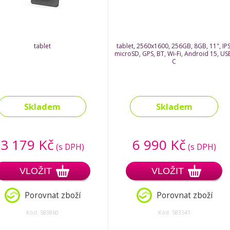
tablet
tablet, 2560x1600, 256GB, 8GB, 11", IPS
microSD, GPS, BT, Wi-Fi, Android 15, US
C
Skladem
Skladem
3 179 Kč
6 990 Kč
(s DPH)
(s DPH)
VLOŽIT
VLOŽIT
Porovnat zboží
Porovnat zboží
Kód: 583860
Kód: 583541