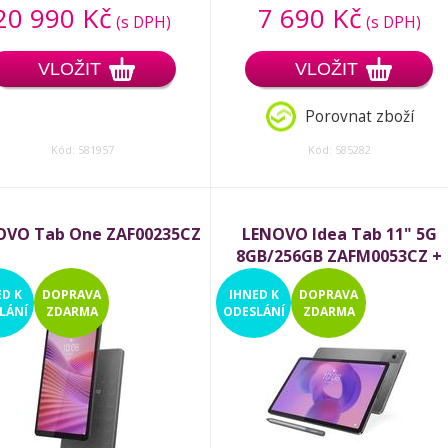
20 990 Kč
7 690 Kč
(s DPH)
(s DPH)
VLOŽIT
VLOŽIT
Porovnat zboží
Kód: 581957
Kód: 585282
OVO Tab One ZAF00235CZ
LENOVO Idea Tab 11" 5G
8GB/256GB ZAFM0053CZ +
dotykové pero
ED
K
DOPRAVA
IHNED
K
DOPRAVA
LÁNÍ
ZDARMA
ODESLÁNÍ
ZDARMA