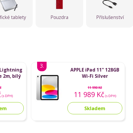
fické tablety
Pouzdra
Příslušenství
3.
Lightning
APPLE iPad 11" 128GB
 2m, bílý
Wi-Fi Silver
e)
č
11 990 Kč
č
11 989 Kč
(s DPH)
(s DPH)
dem
Skladem