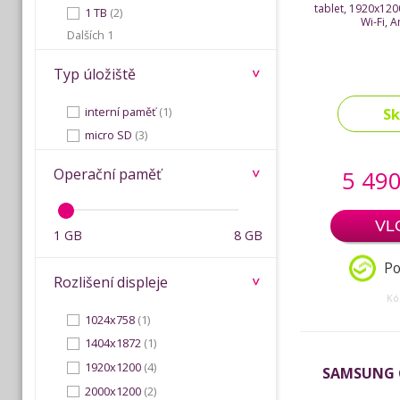
tablet, 1920x120
1 TB
(2)
Wi-Fi, 
Dalších 1
Typ úložiště
interní paměť
(1)
S
micro SD
(3)
5 490
Operační paměť
VL
1 GB
8 GB
Po
Rozlišení displeje
Kó
1024x758
(1)
1404x1872
(1)
1920x1200
(4)
SAMSUNG G
2000x1200
(2)