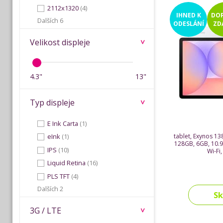
2112x1320
(4)
IHNED
K
DO
Dalších 6
ODESLÁNÍ
ZD
Velikost displeje
4.3"
13"
Typ displeje
E Ink Carta
(1)
tablet, Exynos 13
eInk
(1)
128GB, 6GB, 10.9"
IPS
(10)
Wi-Fi
Liquid Retina
(16)
PLS TFT
(4)
Dalších 2
S
3G / LTE