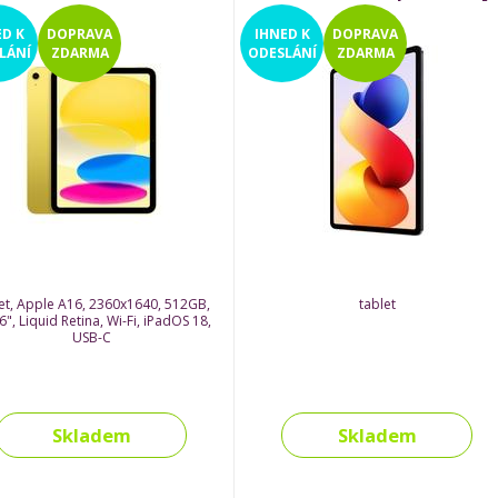
ED
K
DOPRAVA
IHNED
K
DOPRAVA
LÁNÍ
ZDARMA
ODESLÁNÍ
ZDARMA
et, Apple A16, 2360x1640, 512GB,
tablet
6", Liquid Retina, Wi-Fi, iPadOS 18,
USB-C
Skladem
Skladem