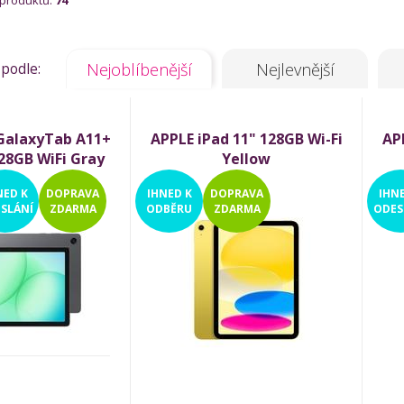
 produktů:
74
 podle:
Nejoblíbenější
Nejlevnější
alaxyTab A11+
APPLE iPad 11" 128GB Wi-Fi
AP
28GB WiFi Gray
Yellow
NED
K
DOPRAVA
IHNED
K
DOPRAVA
IHN
SLÁNÍ
ZDARMA
ODBĚRU
ZDARMA
ODES