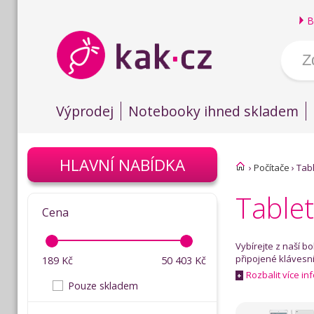
B
Výprodej
Notebooky ihned skladem
HLAVNÍ NABÍDKA
›
Počítače
›
Tab
Tablet
Cena
Vybírejte z naší b
připojené klávesni
189
Kč
50 403
Kč
Rozbalit více in
+
Pouze skladem