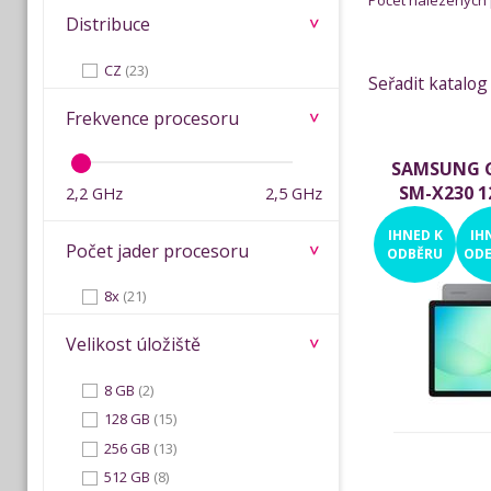
Počet nalezených
Distribuce
CZ
(23)
Seřadit katalog
Frekvence procesoru
SAMSUNG G
SM-X230 1
2,2 GHz
2,5 GHz
IHNED
K
IH
Počet jader procesoru
ODBĚRU
ODE
8x
(21)
Velikost úložiště
8 GB
(2)
128 GB
(15)
256 GB
(13)
512 GB
(8)