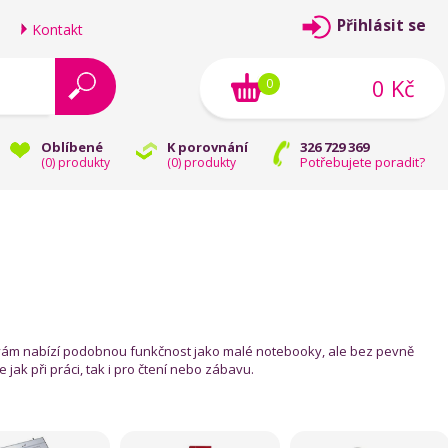
Přihlásit se
Kontakt
0 Kč
0
Oblíbené
K porovnání
326 729 369
Potřebujete poradit?
(
0
) produkty
(
0
) produkty
ty vám nabízí podobnou funkčnost jako malé notebooky, ale bez pevně
jak při práci, tak i pro čtení nebo zábavu.