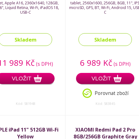
et, Apple A16, 2360x1640, 128GB,
tablet, 2560x1600, 256GB, 8GB, 11", IPS
6", Liquid Retina, Wi-Fi, iPadOS 18,
microSD, GPS, BT, Wi-Fi, Android 15, US
USB-C
C
Skladem
Skladem
11 989 Kč
6 989 Kč
(s DPH)
(s DPH)
VLOŽIT
VLOŽIT
Porovnat zboží
Kód: 581948
Kód: 583845
PLE iPad 11" 512GB Wi-Fi
XIAOMI Redmi Pad 2 Pro
Yellow
8GB/256GB Graphite Gray