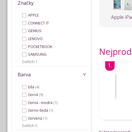
Značky
APPLE
Apple iPa
CONNECT IT
GENIUS
LENOVO
POCKETBOOK
Nejprodá
SAMSUNG
Dalších 1
1.
Barva
bílá
(4)
černá
(9)
černá - modrá
(1)
černo-šedá
(1)
červená
(1)
Dalších 5