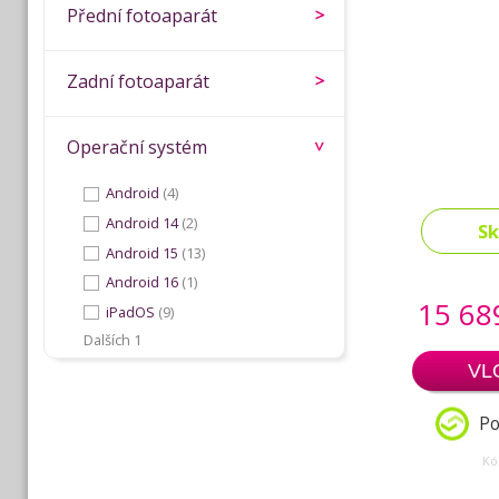
Přední fotoaparát
Zadní fotoaparát
Operační systém
Android
(4)
Android 14
(2)
S
Android 15
(13)
Android 16
(1)
15 68
iPadOS
(9)
Dalších 1
VL
Po
Kó