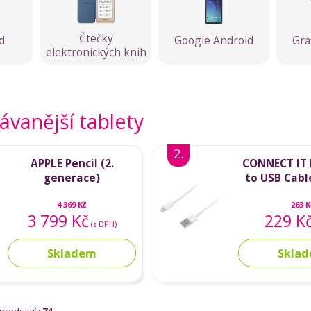
Čtečky
d
Google Android
Gra
elektronických knih
vanější tablety
2.
APPLE Pencil (2.
CONNECT IT 
generace)
to USB Cable
(whit
4 369 Kč
263 K
3 799 Kč
229 K
(s DPH)
Skladem
Skla