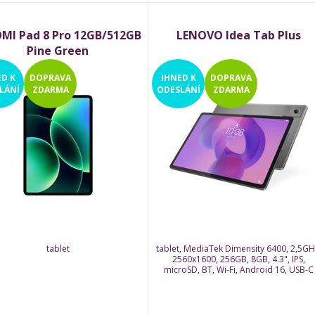
MI Pad 8 Pro 12GB/512GB
LENOVO Idea Tab Plus
Pine Green
ED
K
DOPRAVA
IHNED
K
DOPRAVA
LÁNÍ
ZDARMA
ODESLÁNÍ
ZDARMA
tablet
tablet, MediaTek Dimensity 6400, 2,5GH
2560x1600, 256GB, 8GB, 4.3", IPS,
microSD, BT, Wi-Fi, Android 16, USB-C