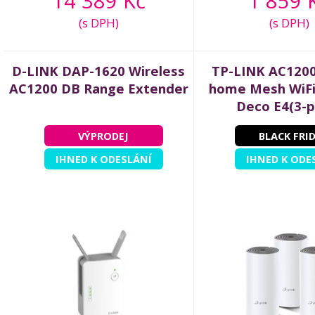
14 389 Kč
1 859 
(s DPH)
(s DPH)
D-LINK DAP-1620 Wireless
TP-LINK AC1200
AC1200 DB Range Extender
home Mesh WiF
Deco E4(3-p
VÝPRODEJ
BLACK FRI
IHNED K ODESLÁNÍ
IHNED K ODE