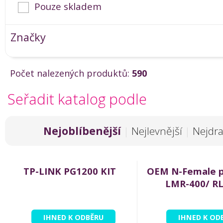
Pouze skladem
Značky
Počet nalezených produktů:
590
Seřadit katalog podle
Nejoblíbenější
|
Nejlevnější
|
Nejdra
TP-LINK PG1200 KIT
OEM N-Female p
LMR-400/ R
IHNED K ODBĚRU
IHNED K OD