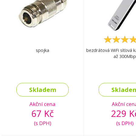
spojka
bezdrátová WiFi síťová k
až 300Mbp
Skladem
Sklade
Akční cena
Akční cen
67 Kč
229 K
(s DPH)
(s DPH)