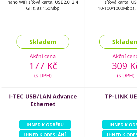
nano WiFi síťová karta, USB2.0, 2,4
síťová karta, US
GHz, až 150Mbp
10/100/1000Mbps,
Skladem
Sklade
Akční cena
Akční cen
177 Kč
309 K
(s DPH)
(s DPH)
I-TEC USB/LAN Advance
TP-LINK U
Ethernet
IHNED K ODBĚRU
IHNED K OD
IHNED K ODESLÁNÍ
IHNED K ODE