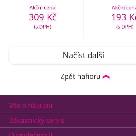
Akční cena
Akční cen
309 Kč
193 K
(s DPH)
(s DPH)
Načíst další
Zpět nahoru
Vše o nákupu
Zákaznický servis
O společnosti