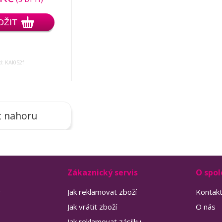
OŽIT
: KAI052f
t nahoru
Zákaznický servis
O spol
y
Jak reklamovat zboží
Kontak
Jak vrátit zboží
O nás
Jak reklamovat zásilku