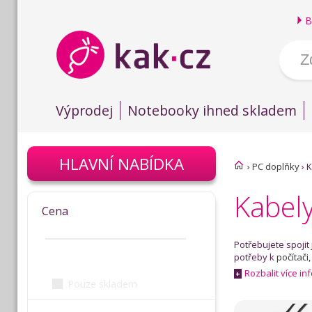
B
Výprodej
Notebooky ihned skladem
HLAVNÍ NABÍDKA
›
PC doplňky
›
K
Kabel
Cena
Potřebujete spojit
potřeby k
počítači
Rozbalit více in
+
Pouze skladem