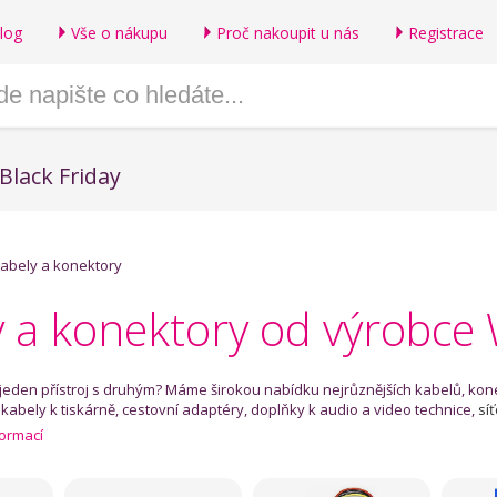
log
Vše o nákupu
Proč nakoupit u nás
Registrace
Black Friday
abely a konektory
y a konektory od výrobce
 jeden přístroj s druhým? Máme širokou nabídku nejrůznějších kabelů, konek
, kabely k tiskárně, cestovní adaptéry, doplňky k audio a video technice,
sí
formací