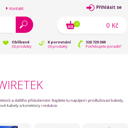
Přihlásit se
Kontakt
0 Kč
0
Oblíbené
K porovnání
326 729 369
Potřebujete poradit?
(
0
) produkty
(
0
) produkty
 WIRETEK
torů a dalšího příslušenství. Najdete tu napájecí i prodlužovací kabely,
ťové kabely a konektory
i redukce.