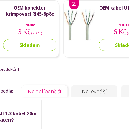
2.
OEM konektor
OEM kabel U
krimpovací RJ45-8p8c
(drát)
209 Kč
1 053 
3 Kč
6 Kč
(s DPH)
(
Skladem
Skla
 produktů:
1
 podle:
Nejoblíbenější
Nejlevnější
I 1.3 kabel 20m,
lacený