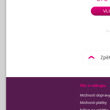
VL
Kód
Zpě
Vše o nákupu
Možnosti doprav
Možnosti platby
Nákup na splátky