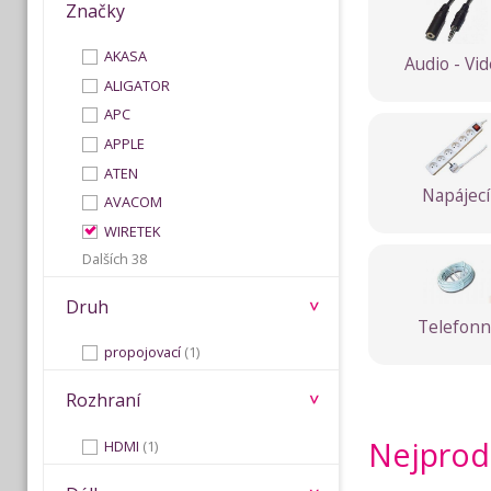
Značky
AKASA
Audio - Vi
ALIGATOR
APC
APPLE
ATEN
Napájecí
AVACOM
WIRETEK
Dalších 38
Druh
Telefonn
propojovací
(1)
Rozhraní
Nejprod
HDMI
(1)