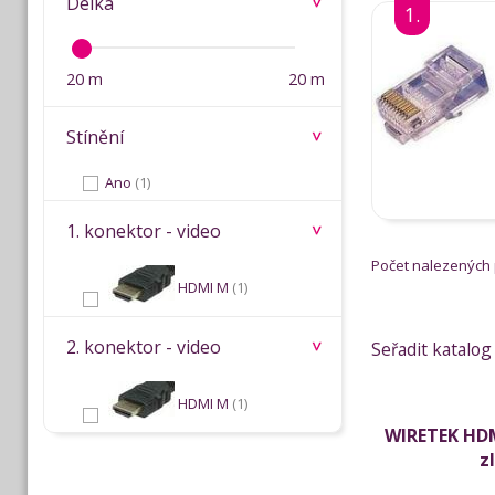
Délka
1.
20 m
20 m
Stínění
Ano
(1)
1. konektor - video
Počet nalezených
HDMI M
(1)
2. konektor - video
Seřadit katalog
HDMI M
(1)
WIRETEK HDM
z