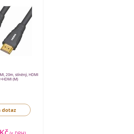
MI, 20m, stíněný, HDMI
 ->HDMI (M)
 dotaz
 Kč
(s DPH)