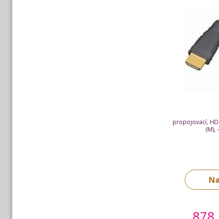
propojovací, HD
(M),
Na
878