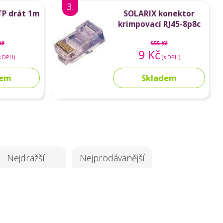
3.
TP drát 1m
SOLARIX konektor
krimpovací RJ45-8p8c
Kč
555 Kč
9 Kč
s DPH)
(s DPH)
dem
Skladem
Nejdražší
Nejprodávanější