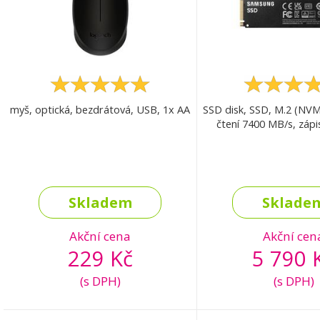
myš, optická, bezdrátová, USB, 1x AA
SSD disk, SSD, M.2 (NVM
čtení 7400 MB/s, záp
Skladem
Sklade
Akční cena
Akční cen
229 Kč
5 790 
(s DPH)
(s DPH)