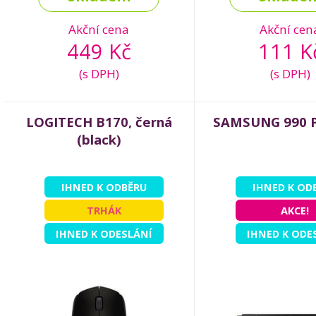
Akční cena
Akční cen
449 Kč
111 K
(s DPH)
(s DPH)
LOGITECH B170, černá
SAMSUNG 990 
(black)
IHNED K ODBĚRU
IHNED K OD
TRHÁK
AKCE!
IHNED K ODESLÁNÍ
IHNED K ODE