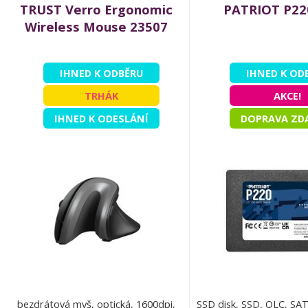
TRUST Verro Ergonomic
PATRIOT P22
Wireless Mouse 23507
IHNED K ODBĚRU
IHNED K OD
TRHÁK
AKCE!
IHNED K ODESLÁNÍ
DOPRAVA ZD
bezdrátová myš, optická, 1600dpi,
SSD disk, SSD, QLC, SATA