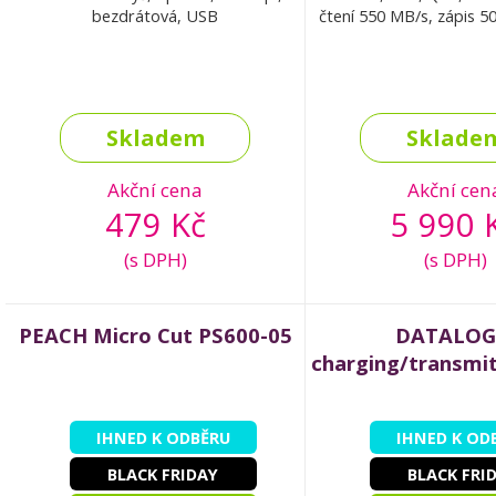
bezdrátová, USB
čtení 550 MB/s, zápis 
Skladem
Sklade
Akční cena
Akční cen
479 Kč
5 990 
(s DPH)
(s DPH)
PEACH Micro Cut PS600-05
DATALOG
charging/transmit
IHNED K ODBĚRU
IHNED K OD
BLACK FRIDAY
BLACK FRI