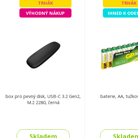
TRHÁK
TRHÁK
VÝHODNÝ NÁKUP
IHNED K ODE
box pro pevný disk, USB-C 3.2 Gen2,
baterie, AA, tužko
M.2 2280, černá
Skladem
Sklade