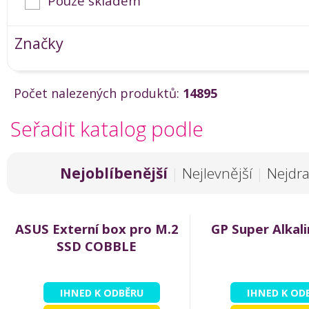
Pouze skladem
Značky
Počet nalezených produktů:
14895
Seřadit katalog podle
Nejoblíbenější
|
Nejlevnější
|
Nejdra
ASUS Externí box pro M.2
GP Super Alkal
SSD COBBLE
IHNED K ODBĚRU
IHNED K OD