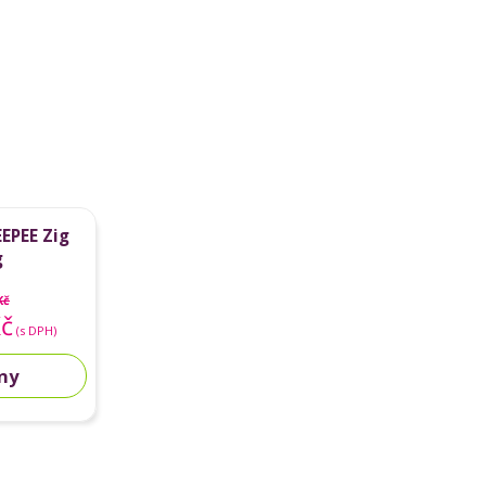
EPEE Zig
g
Kč
Kč
(s DPH)
dny