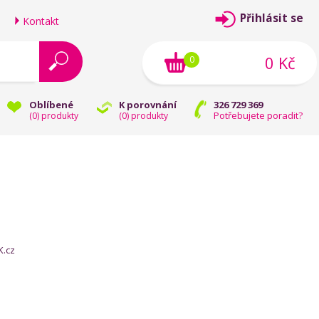
Přihlásit se
Kontakt
0 Kč
0
Oblíbené
K porovnání
326 729 369
Potřebujete poradit?
(
0
) produkty
(
0
) produkty
K.cz