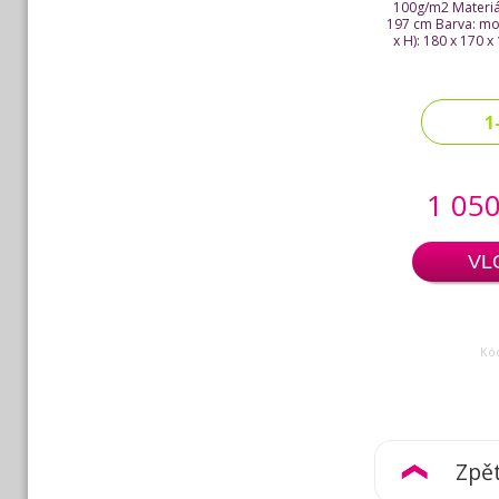
100g/m2 Materiál 
197 cm Barva: mo
x H): 180 x 170 
1
1 050
VL
Kód
Zpě