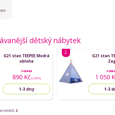
pee
ávanější dětský nábytek
2.
G21 stan TEEPEE Modrá
G21 stan TE
obloha
Za
1 024 Kč
1 208 
890 Kč
1 050 
(s DPH)
1-3 dny
1-3 
 produktů:
2