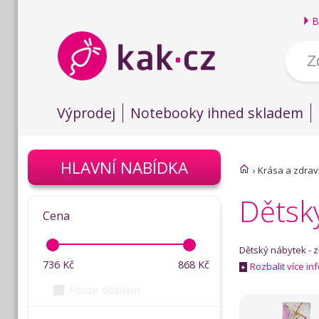
B
Výprodej
Notebooky ihned skladem
HLAVNÍ NABÍDKA
›
Krása a zdrav
Dětsk
Cena
Dětský nábytek - 
736
Kč
868
Kč
Rozbalit více in
+
Pouze skladem