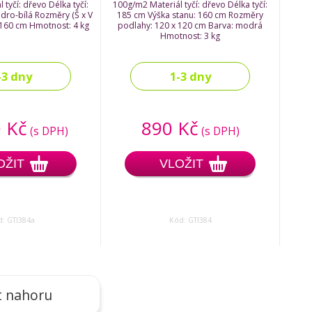
tyčí: dřevo Délka tyčí:
100g/m2 Materiál tyčí: dřevo Délka tyčí:
dro-bílá Rozměry (Š x V
185 cm Výška stanu: 160 cm Rozměry
x 160 cm Hmotnost: 4 kg
podlahy: 120 x 120 cm Barva: modrá
Hmotnost: 3 kg
-3 dny
1-3 dny
 Kč
890 Kč
(s DPH)
(s DPH)
OŽIT
VLOŽIT
: GTI384a
Kód: GTI384
t nahoru