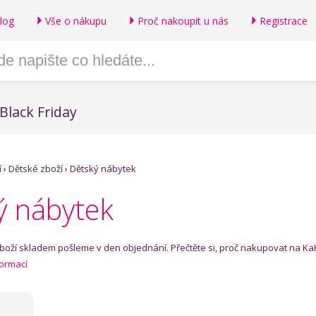
log
Vše o nákupu
Proč nakoupit u nás
Registrace
Black Friday
í
›
Dětské zboží
›
Dětský nábytek
ý nábytek
zboží skladem pošleme v den objednání. Přečtěte si, proč nakupovat na Ka
formací