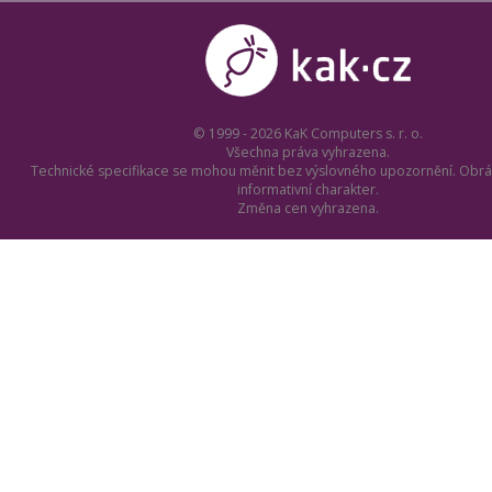
© 1999 - 2026 KaK Computers s. r. o.
Všechna práva vyhrazena.
Technické specifikace se mohou měnit bez výslovného upozornění. Obrá
informativní charakter.
Změna cen vyhrazena.