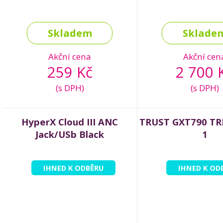
Skladem
Sklade
Akční cena
Akční cen
259 Kč
2 700 
(s DPH)
(s DPH)
HyperX Cloud III ANC
TRUST GXT790 TRI
Jack/USb Black
1
IHNED K ODBĚRU
IHNED K OD