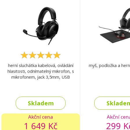
herní sluchátka kabelová, ovládání
myš, podložka a hern
hlasitosti, odnímatelný mikrofon, s
mikrofonem, jack 3,5mm, USB
Skladem
Sklade
Akční cena
Akční cen
1 649 Kč
299 K