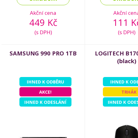
Akční cena
Akční cen
449 Kč
111 K
(s DPH)
(s DPH)
SAMSUNG 990 PRO 1TB
LOGITECH B170
(black)
IHNED K ODBĚRU
IHNED K OD
AKCE!
TRHÁK
IHNED K ODESLÁNÍ
IHNED K ODE