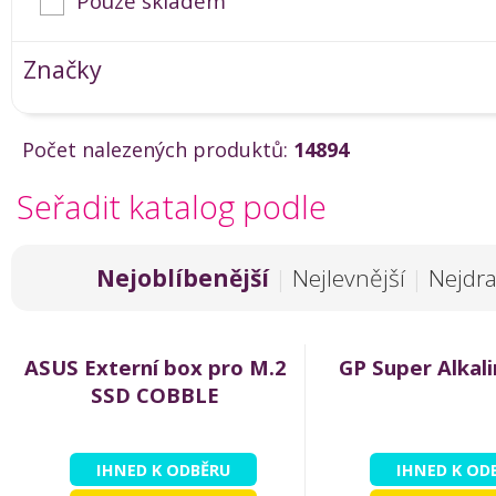
Pouze skladem
Značky
Počet nalezených produktů:
14894
Seřadit katalog podle
Nejoblíbenější
|
Nejlevnější
|
Nejdra
ASUS Externí box pro M.2
GP Super Alkal
SSD COBBLE
IHNED K ODBĚRU
IHNED K OD