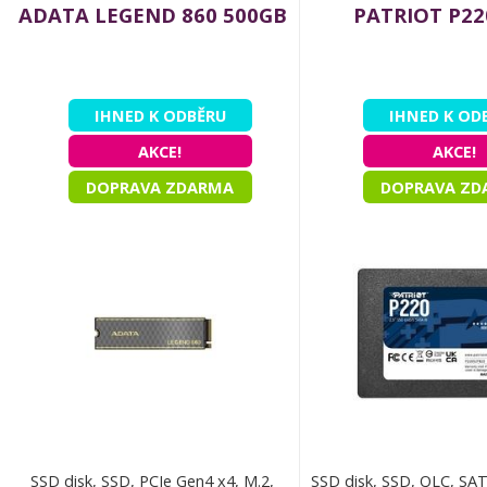
ADATA LEGEND 860 500GB
PATRIOT P22
IHNED K ODBĚRU
IHNED K OD
AKCE!
AKCE!
DOPRAVA ZDARMA
DOPRAVA ZD
SSD disk, SSD, PCIe Gen4 x4, M.2,
SSD disk, SSD, QLC, SATA