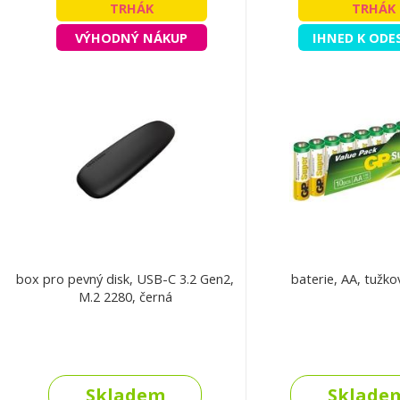
TRHÁK
TRHÁK
VÝHODNÝ NÁKUP
IHNED K ODE
box pro pevný disk, USB-C 3.2 Gen2,
baterie, AA, tužko
M.2 2280, černá
Skladem
Sklade