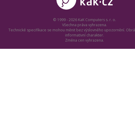
© 1999 - 2026 KaK Computers s. r. o.
Všechna práva vyhrazena.
Technické specifikace se mohou měnit bez výslovného upozornění. Obrá
informativní charakter.
Změna cen vyhrazena.