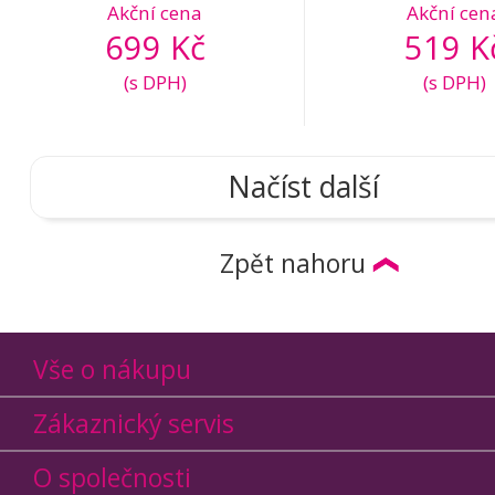
Akční cena
Akční cen
699 Kč
519 K
(s DPH)
(s DPH)
Načíst další
Zpět nahoru
Vše o nákupu
Zákaznický servis
O společnosti