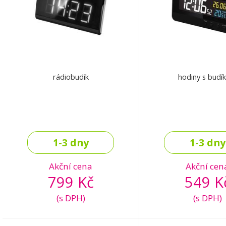
rádiobudík
hodiny s budí
1-3 dny
1-3 dny
Akční cena
Akční cen
799 Kč
549 K
(s DPH)
(s DPH)