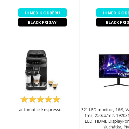
IHNED K ODBĚRU
IHNED K OD
BLACK FRIDAY
BLACK FRI
automatické espresso
32" LED monitor, 16:9, V
1ms, 250cd/m2, 1920x1
LED, HDMI, DisplayPor
sluchátka, Pi