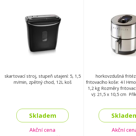
skartovací stroj, stupeň utajení: 5, 1,5
horkovzdušná frité
m/min, zpětný chod, 12L koš
fritovacího koše: 4 l Hmo
1,2 kg Rozměry fritovac
v): 21,5 x 10,5 cm Pří
Skladem
Sklade
Akční cena
Akční cen