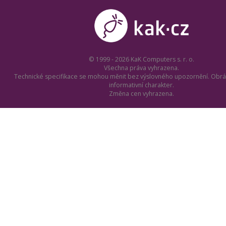
© 1999 - 2026 KaK Computers s. r. o.
Všechna práva vyhrazena.
Technické specifikace se mohou měnit bez výslovného upozornění. Obrá
informativní charakter.
Změna cen vyhrazena.