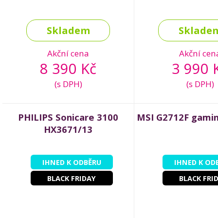
Skladem
Sklade
Akční cena
Akční cen
8 390 Kč
3 990 
(s DPH)
(s DPH)
PHILIPS Sonicare 3100
MSI G2712F gamin
HX3671/13
IHNED K ODBĚRU
IHNED K OD
BLACK FRIDAY
BLACK FRI